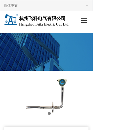
简体中文
ꀅ
首页
杭州飞科电气有限公司
走进飞科
끀
Hangzhou Feike Electric Co., Ltd.
→ 公司简介
→企业文化
→ 组织架构
→ 荣誉资质
→ 技术专利
产品中心
→ 原油含水分析仪
→ 仪表设备