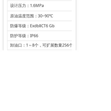
设计压力：1.6MPa
原油温度范围：30~90℃
防爆等级：ExdbⅡCT6 Gb
防护等级：IP66
卸油口：1～8个，可扩展数量256个
软件系统功能：拉油单位/井号登记、车辆登记、称重、
按不同方式统计、磅单打印、含水趋势图、历史数据保存
操作人员权限管理：操作员，可进行正常卸油操作，打印
数微调产量计量结果，并能增减操作员；
安装方式: 插入式弯管结构,GB/JB/HB法兰标准可选, DN50/