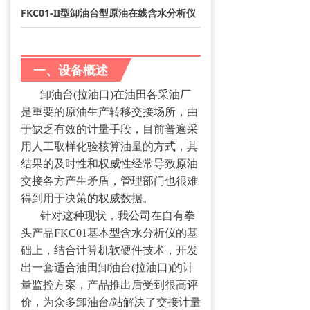
FKC01-II型卸油台型原油在线含水分析仪
→ 站控系统集成
→ 物联网模块
一、设备概述
→ 工业自动化
卸油台(拉油口)在油田各采油厂
客户服务
是重要的原油生产转移交接场所，由
于缺乏有效的计量手段，目前普遍采
→ 应用案例
用人工取样化验核算油量的方式，其
结果的及时性和权威性经常导致原油
→ 资料下载
交接各方产生矛盾，管理部门也很难
得到用于决策的权威数据。
新闻中心
针对这种现状，我公司在自有拳
头产品FKC01基本型含水分析仪的基
→ 公司新闻
础上，结合计算机软硬件技术，开发
→ 行业新闻
出一套适合油田卸油台(拉油口)的计
量监控方案，产品推出后受到很高评
→ 知识百科
价，为众多卸油台/站解决了交接计量