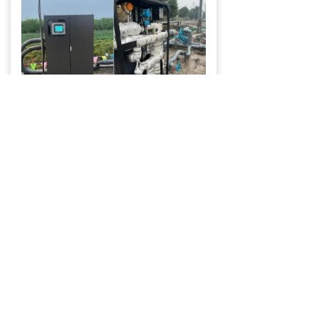
六、cippe2025北京石油展，等你来
体验！
ALF18油气水三相计量装置
，不仅是
油田计量的“智慧大脑”，更是油田高效
运营的“得力助手”。它的出现，不仅提
高了油田计量的精度和效率，更为油
田的智能化发展提供了强有力的支
持。如果你还在为油田计量问题烦
恼，不妨来cippe2025北京石油展，
亲来了解ALF18的表现，相信它一定
不会让你失望！
欢迎莅临杭州飞科电气有限公司
W3661展位，我们将展示这款设备的