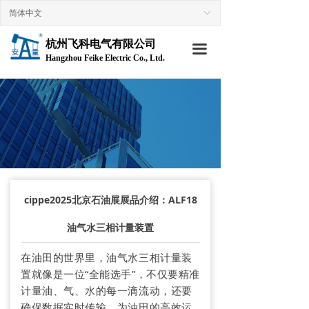
简体中文
ꀅ
首页
杭州飞科电气有限公司
走进飞科
끀
Hangzhou Feike Electric Co., Ltd.
→ 公司简介
→企业文化
→ 组织架构
→ 荣誉资质
cippe2025北京石油展展品介绍：ALF18
→ 技术专利
油气水三相计量装置
产品中心
在油田的世界里，油气水三相计量装
→ 原油含水分析仪
置就像是一位“全能选手”，不仅要精准
计量油、气、水的每一滴流动，还要
→ 仪表设备
确保数据实时传输，为油田的高效运