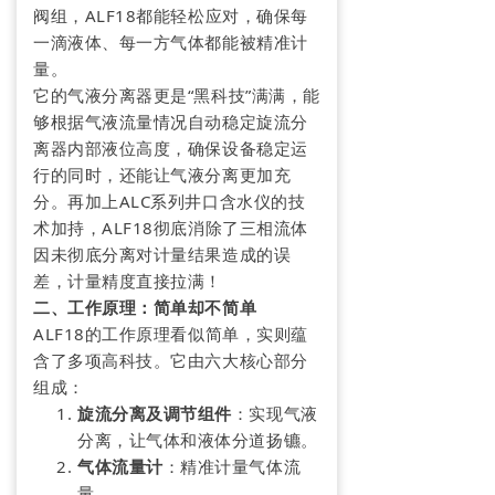
阀组，ALF18都能轻松应对，确保每
加入我们
一滴液体、每一方气体都能被精准计
量。
→ 人才理念
它的气液分离器更是“黑科技”满满，能
够根据气液流量情况自动稳定旋流分
→ 招聘信息
离器内部液位高度，确保设备稳定运
行的同时，还能让气液分离更加充
联系我们
分。再加上ALC系列井口含水仪的技
术加持，ALF18彻底消除了三相流体
→ 在线留言
因未彻底分离对计量结果造成的误
差，计量精度直接拉满！
二、工作原理：简单却不简单
ALF18的工作原理看似简单，实则蕴
含了多项高科技。它由六大核心部分
组成：
旋流分离及调节组件
：实现气液
分离，让气体和液体分道扬镳。
气体流量计
：精准计量气体流
量。