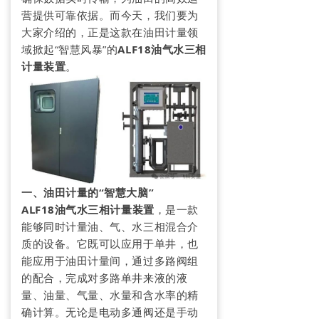
营提供可靠依据。而今天，我们要为
→ 站控系统集成
大家介绍的，正是这款在油田计量领
域掀起“智慧风暴”的
ALF18油气水三相
→ 物联网模块
计量装置
。
→ 工业自动化
客户服务
→ 应用案例
→ 资料下载
一、油田计量的“智慧大脑”
ALF18油气水三相计量装置
，是一款
新闻中心
能够同时计量油、气、水三相混合介
→ 公司新闻
质的设备。它既可以应用于单井，也
能应用于油田计量间，通过多路阀组
→ 行业新闻
的配合，完成对多路单井来液的液
量、油量、气量、水量和含水率的精
→ 知识百科
确计算。无论是电动多通阀还是手动