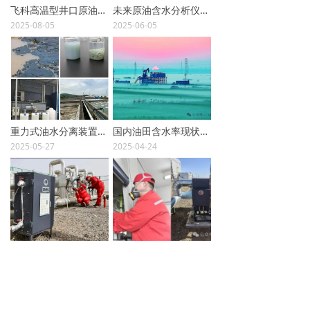
飞科高温型井口原油含水分析仪：为稠油开发注入精准计量新动能
未来原油含水分析仪行业的新机遇：油田数字化转型与技术创新
→ 站控系统集成
2025-08-05
2025-06-05
→ 物联网模块
→ 工业自动化
客户服务
重力式油水分离装置的技术突破与智能化监测解决方案
国内油田含水率现状揭秘：你的原油达标了吗？
→ 应用案例
2025-05-27
2025-04-24
→ 资料下载
新闻中心
→ 公司新闻
采样不准=白测！原油取样的3个致命错误
实验室检测vs 在线式：含水分析如何平衡效率与精度？
→ 行业新闻
2025-04-14
2025-04-10
→ 知识百科
上一页
1
/
10
下一页