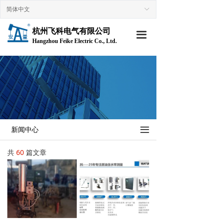
简体中文
ꀅ
首页
杭州飞科电气有限公司
走进飞科
끀
Hangzhou Feike Electric Co., Ltd.
→ 公司简介
→企业文化
→ 组织架构
→ 荣誉资质
끀
新闻中心
→ 技术专利
共
60
篇文章
产品中心
→ 原油含水分析仪
→ 仪表设备